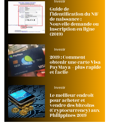
Investir
Guide de
l’identification du NIF
de naissance :
Nouvelle demande ou
inscription en ligne
(2019)
Investir
2019 : Comment
obtenir une carte Visa
PayMaya – plus rapide
et facile
Investir
Le meilleur endroit
pour acheter et
vendre des bitcoins
(Cryptocurrency) aux
Philippines 2019