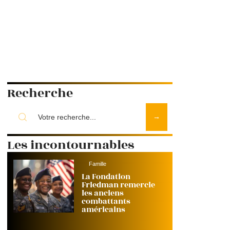
Recherche
Les incontournables
Famille
La Fondation
Friedman remercie
les anciens
combattants
américains