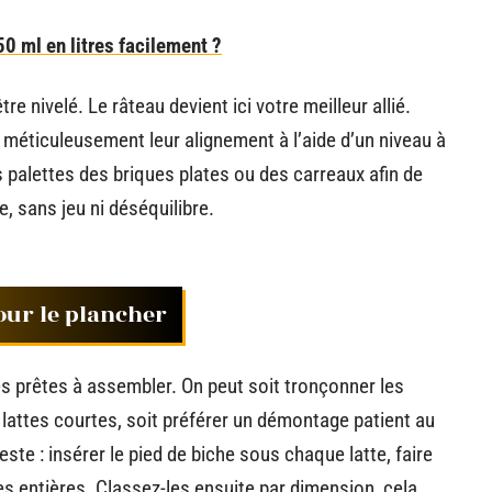
0 ml en litres facilement ?
tre nivelé. Le râteau devient ici votre meilleur allié.
z méticuleusement leur alignement à l’aide d’un niveau à
es palettes des briques plates ou des carreaux afin de
de, sans jeu ni déséquilibre.
pour le plancher
es prêtes à assembler. On peut soit tronçonner les
 lattes courtes, soit préférer un démontage patient au
este : insérer le pied de biche sous chaque latte, faire
hes entières. Classez-les ensuite par dimension, cela