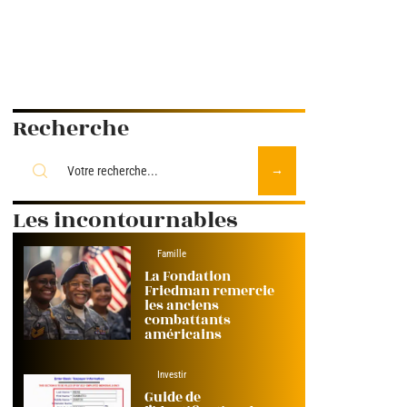
Recherche
Les incontournables
Famille
La Fondation
Friedman remercie
les anciens
combattants
américains
Investir
Guide de