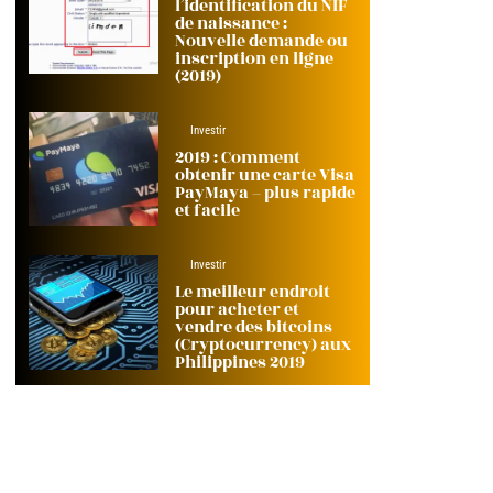
l’identification du NIF
de naissance :
Nouvelle demande ou
inscription en ligne
(2019)
Investir
2019 : Comment
obtenir une carte Visa
PayMaya – plus rapide
et facile
Investir
Le meilleur endroit
pour acheter et
vendre des bitcoins
(Cryptocurrency) aux
Philippines 2019