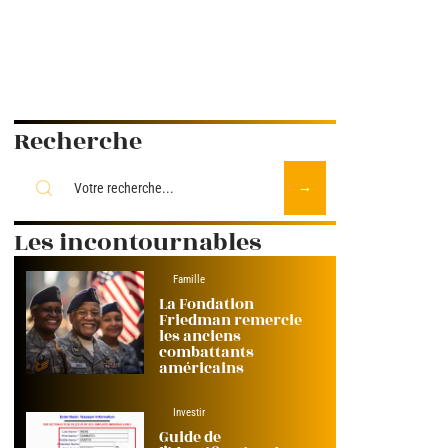
Recherche
Les incontournables
Famille
La Fondation
Friedman remercie
les anciens
combattants
américains
Investir
Guide de