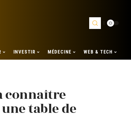
R
INVESTIR
MÉDECINE
WEB & TECH
à connaître
 une table de