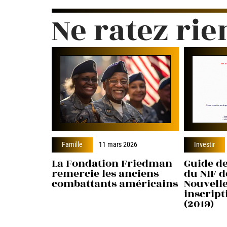
Ne ratez rie
Famille
11 mars 2026
Investir
La Fondation Friedman
Guide de
remercie les anciens
du NIF d
combattants américains
Nouvell
inscript
(2019)