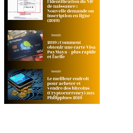
l’identification du NIF
de naissance :
Nouvelle demande ou
inscription en ligne
(2019)
Investir
2019 : Comment
obtenir une carte Visa
PayMaya – plus rapide
et facile
Investir
Le meilleur endroit
pour acheter et
vendre des bitcoins
(Cryptocurrency) aux
Philippines 2019