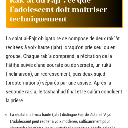
Rakʿât du Fajr : ce que
l’adolescent doit maîtriser
techniquement
La salat al-Fajr obligatoire se compose de deux rakʿât
récitées à voix haute (jahr) lorsqu’on prie seul ou en
groupe. Chaque rakʿa comprend la récitation de la
Fātiḥa suivie d’une sourate ou de versets, un rukūʿ
(inclinaison), un redressement, puis deux sujūd
(prosternations) séparés par une assise. Après la
seconde rakʿa, le tashahhud final et le salām concluent
la prière.
La récitation à voix haute (jahr) distingue Fajr de Ẓuhr et ʿAṣr.
L’adolescent peut réciter à voix modérée, suffisamment pour