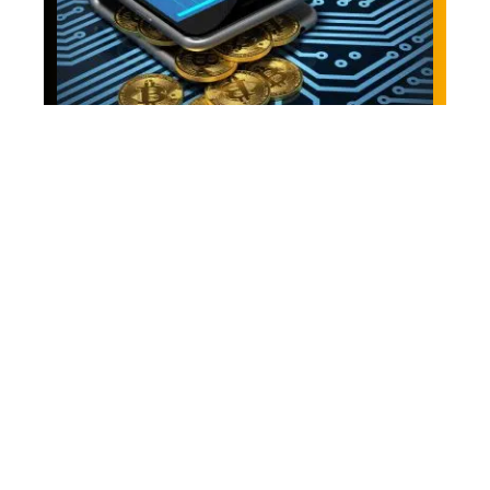
Investir
Le meilleur endroit
pour acheter et vendre
des bitcoins
(Cryptocurrency) aux
Philippines 2019