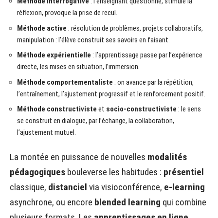
Méthode interrogative
: l’enseignant questionne, stimule la
réflexion, provoque la prise de recul.
Méthode active
: résolution de problèmes, projets collaboratifs,
manipulation : l’élève construit ses savoirs en faisant.
Méthode expérientielle
: l’apprentissage passe par l’expérience
directe, les mises en situation, l’immersion.
Méthode comportementaliste
: on avance par la répétition,
l’entraînement, l’ajustement progressif et le renforcement positif.
Méthode constructiviste
et
socio-constructiviste
: le sens
se construit en dialogue, par l’échange, la collaboration,
l’ajustement mutuel.
La montée en puissance de nouvelles
modalités
pédagogiques
bouleverse les habitudes :
présentiel
classique,
distanciel
via visioconférence,
e-learning
asynchrone, ou encore
blended learning
qui combine
plusieurs formats. Les
apprentissages en ligne
,