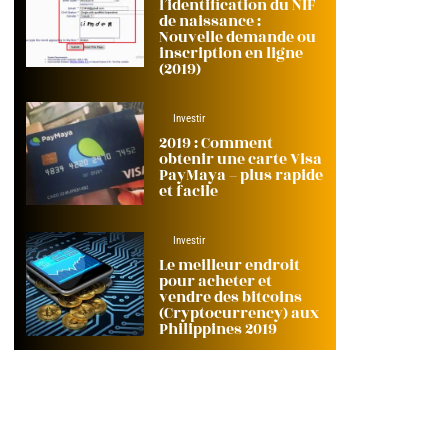
l’identification du NIF
de naissance :
Nouvelle demande ou
inscription en ligne
(2019)
Investir
2019 : Comment
obtenir une carte Visa
PayMaya – plus rapide
et facile
Investir
Le meilleur endroit
pour acheter et
vendre des bitcoins
(Cryptocurrency) aux
Philippines 2019