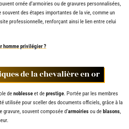
t souvent ornée d’armoiries ou de gravures personnalisées,
 souvent des étapes importantes de la vie, comme un
te professionnelle, renforçant ainsi le lien entre celui
ur homme privilégier ?
iques de la chevalière en or
bole de
noblesse
et de
prestige
. Portée par les membres
té utilisée pour sceller des documents officiels, grâce à la
tte gravure, souvent composée d’
armoiries
ou de
blasons
,
teur.