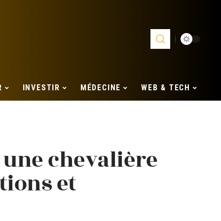
R
INVESTIR
MÉDECINE
WEB & TECH
 une chevalière
ations et