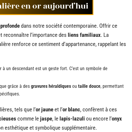
lière en or aujourd’hui
 profonde
dans notre société contemporaine. Offrir ce
t reconnaître l’importance des
liens familiaux
. La
alière renforce ce sentiment d’appartenance, rappelant les
r à un descendant est un geste fort. C’est un symbole de
ique grâce à des
gravures héraldiques
ou
taille douce
, permettant
pécifiques.
ières, tels que l’
or jaune
et l’
or blanc
, confèrent à ces
écieuses
comme le
jaspe
, le
lapis-lazuli
ou encore l’
onyx
on esthétique et symbolique supplémentaire.