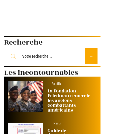
Recherche
Les incontournables
Famille
La Fondation
Friedman remercie
les anciens
combattants
américains
Investir
Guide de