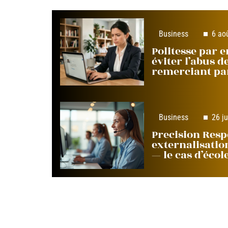
Business
6 ao
Politesse par 
éviter l’abus d
remerciant par
Business
26 ju
Precision Resp
externalisation
— le cas d’écol