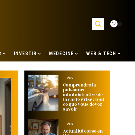
R
INVESTIR
MÉDECINE
WEB & TECH
Auto
Comprendre la
puissance
administrative de
la carte grise : tout
ce que vous devez
savoir
Actu
Actualité corse en