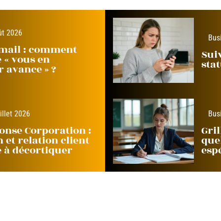
ût 2026
Bus
email : comment
Suiv
e « vous en
sta
 avance » ?
illet 2026
Bus
onse Corporation :
Gril
 et relation client
que
e à décortiquer
espé