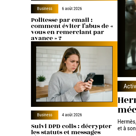
Business
6 août 2026
Politesse par email :
comment éviter l’abus de «
vous en remerciant par
avance » ?
Activ
Herm
méc
Business
4 août 2026
Hermès, 
Suivi DPD colis : décrypter
et à son
les statuts et messages