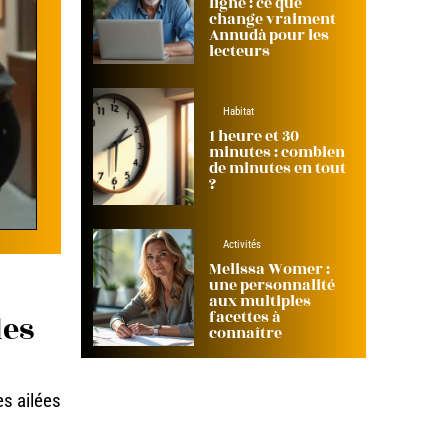
ligne : ce que
change vraiment
Annudà pour les
lecteurs
Habitat
1 heure et 30
minutes : combien
de minutes en tout
?
Activités
Melissa Womer :
une personnalité
aux multiples
facettes à
des
connaître
es ailées