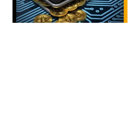
Investir
Le meilleur endroit
pour acheter et vendre
des bitcoins
(Cryptocurrency) aux
Philippines 2019