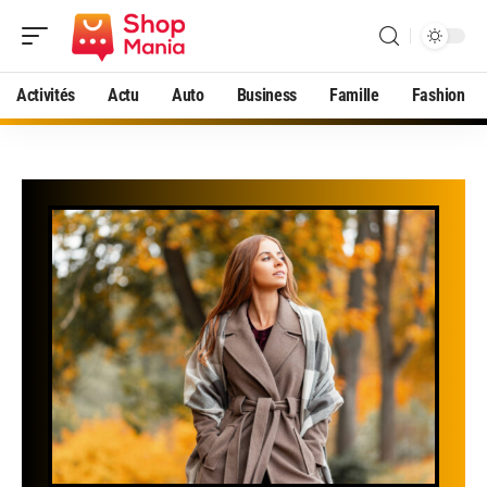
Activités
Actu
Auto
Business
Famille
Fashion